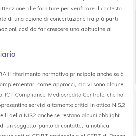
ttenzione alle forniture per verificare il contesto
ato di una azione di concertazione fra più parti
azioni, così da far crescere una abitudine al
iario
DORA il riferimento normativo principale anche se è
complementari come approcci, ma vi sono alcune
o
, ICT Compliance, Mediocredito Centrale, che ha
resentino servizi altamente critici in ottica NIS,2
li della NIS2 anche se restano alcuni obblighi:
di un soggetto ‘punto di contatto’, la notifica
 comunicati al CSIRT nazionale e al CERT di Banca