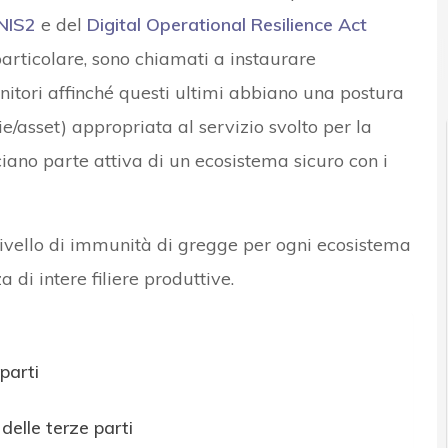
 NIS2
e del
Digital Operational Resilience Act
News, attualità e analisi 
particolare, sono chiamati a instaurare
rnitori affinché questi ultimi abbiano una postura
ie/asset) appropriata al servizio svolto per la
ciano parte attiva di un ecosistema sicuro con i
e livello di immunità di gregge per ogni ecosistema
 di intere filiere produttive.
parti
delle terze parti