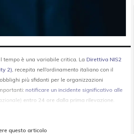
il tempo è una variabile critica. La
Direttiva NIS2
ty 2)
, recepita nell’ordinamento italiano con il
obblighi più sfidanti per le organizzazioni
importanti:
notificare un incidente significativo alle
nazionale)
entro 24 ore dalla prima rilevazione
.
ere questo articolo