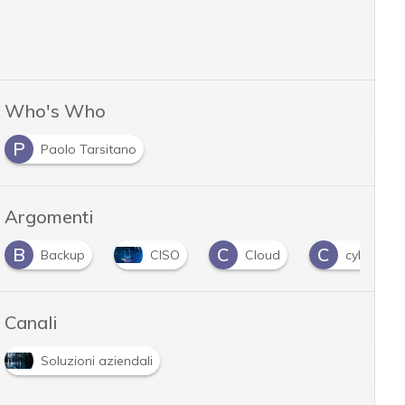
Who's Who
P
Paolo Tarsitano
Argomenti
B
C
C
Backup
CISO
Cloud
cyber risk
Canali
Soluzioni aziendali