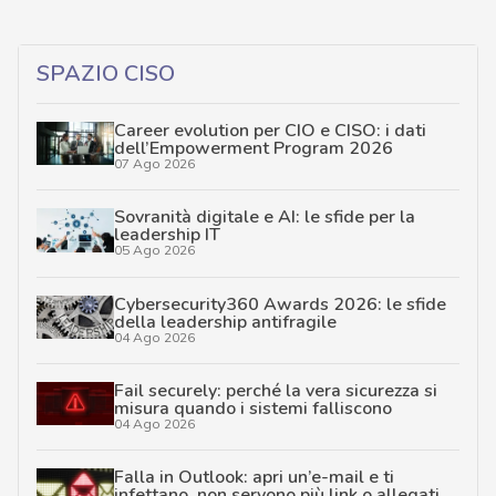
SPAZIO CISO
Career evolution per CIO e CISO: i dati
dell’Empowerment Program 2026
07 Ago 2026
Sovranità digitale e AI: le sfide per la
leadership IT
05 Ago 2026
Cybersecurity360 Awards 2026: le sfide
della leadership antifragile
04 Ago 2026
Fail securely: perché la vera sicurezza si
misura quando i sistemi falliscono
04 Ago 2026
Falla in Outlook: apri un’e-mail e ti
infettano, non servono più link o allegati