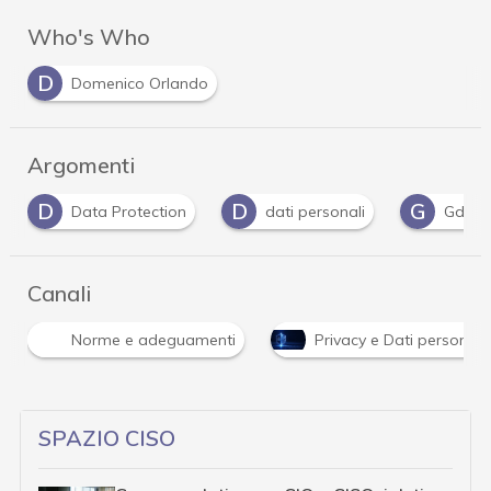
Who's Who
D
Domenico Orlando
Argomenti
D
G
P
P
dati personali
Gdpr
Privacy
Canali
Norme e adeguamenti
Privacy e Dati personali
SPAZIO CISO