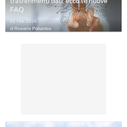
trasferimenti dati: ecco le nuove
FAQ
02 Feb 2026
di
Rosario Palumbo
acy