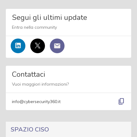
Segui gli ultimi update
Entra nella community
Contattaci
Vuoi maggiori informazioni?
content_copy
info@cybersecurity360.it
SPAZIO CISO