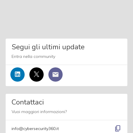
Segui gli ultimi update
Entra nella community
Contattaci
Vuoi maggiori informazioni?
content_copy
info@cybersecurity360.it