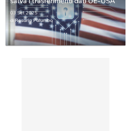
salva i trasferimenti dati UE-USA
03 Set 2025
di
Rosario Palumbo
acy