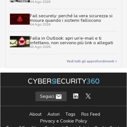
04 Ago 2026
Fail securely: perché la vera sicurezza si
misura quando i sistemi falliscono
04 Ago 2026
Falla in Outlook: apri un’e-mail e ti
infettano, non servono più link o allegati
03 Ago 2026
Vedi tutti gli approfondimenti >
Seguici
About
Autori
Tags
Rss Feed
Privacy e Cookie Policy