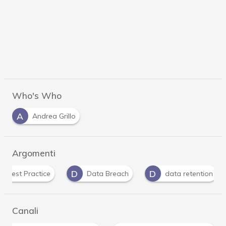
Who's Who
A
Andrea Grillo
Argomenti
D
D
D
Data Breach
data retention
dati pers
Canali