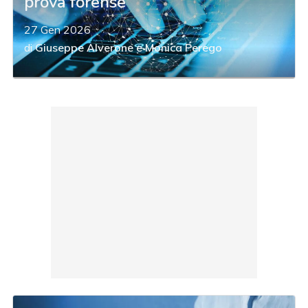
prova forense
27 Gen 2026
di
Giuseppe Alverone
e
Monica Perego
acy