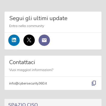
Segui gli ultimi update
Entra nella community
Contattaci
Vuoi maggiori informazioni?
content_copy
info@cybersecurity360.it
SPAZIO CISO