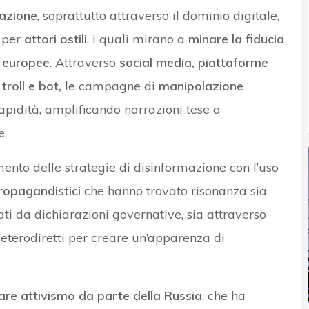
azione
, soprattutto attraverso il dominio digitale,
o per
attori ostili
, i quali mirano a
minare la fiducia
ed europee
. Attraverso
social media, piattaforme
roll e bot,
le campagne di
manipolazione
apidità, amplificando narrazioni tese a
e
.
ento delle strategie di disinformazione con l’uso
propagandistici
che hanno trovato risonanza sia
ati da dichiarazioni governative, sia attraverso
eterodiretti per creare un’apparenza di
are attivismo da parte della Russia
, che ha