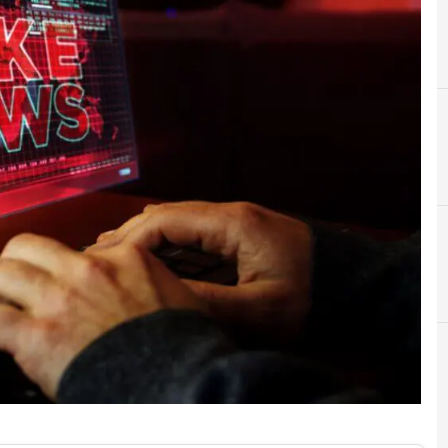
A
APT
 e Malware: le ultime news in tempo reale e gli approfondimenti