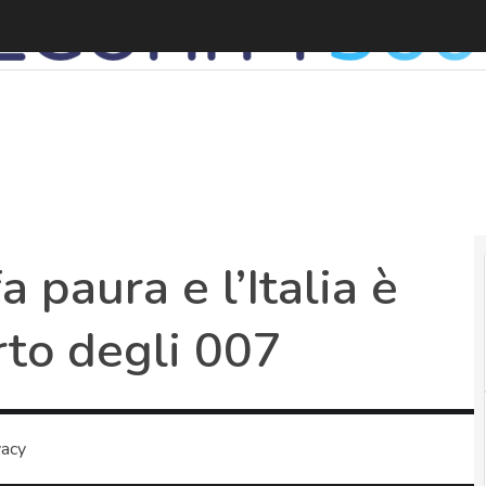
L
a paura e l’Italia è
orto degli 007
vacy