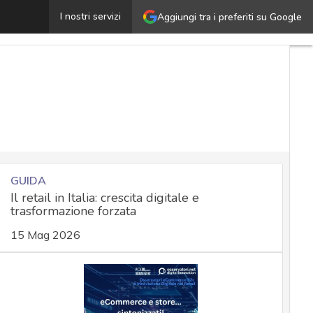
a minaccia ibrida fa paura e l’Italia è nel mirino: il rap
I nostri servizi
Aggiungi tra i preferiti su Google
GUIDA
Il retail in Italia: crescita digitale e
trasformazione forzata
15 Mag 2026