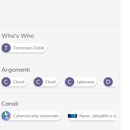
Who's Who
T
Tommaso Diddi
Argomenti
C
C
C
D
Cloud
Clusit
cyberwar
dati pe
Canali
Cybersecurity nazionale
News, attualità e analisi 