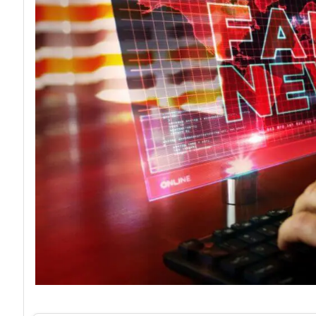
acy
Attacchi hacker