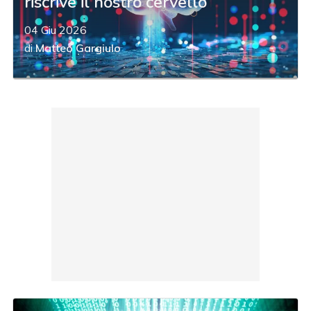
riscrive il nostro cervello
04 Giu 2026
di
Matteo Gargiulo
acy