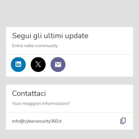
Segui gli ultimi update
Entra nella community
Contattaci
Vuoi maggiori informazioni?
content_copy
info@cybersecurity360.it