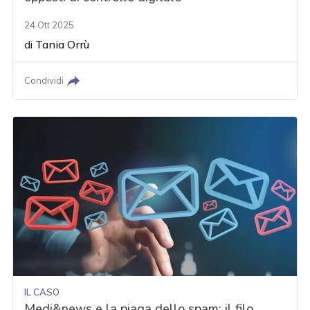
24 Ott 2025
di
Tania Orrù
Condividi
IL CASO
Medi&news e la piaga dello spam: il filo