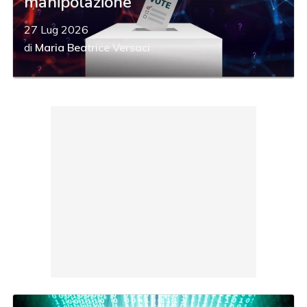
manipolazione
27 Lug 2026
di
Maria Beatrice Versaci
acy