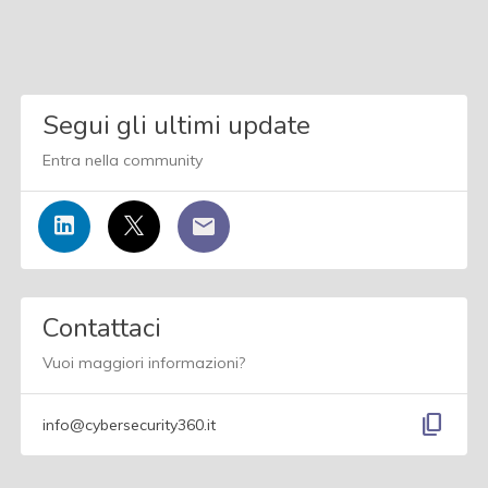
Segui gli ultimi update
Entra nella community
Contattaci
Vuoi maggiori informazioni?
content_copy
info@cybersecurity360.it