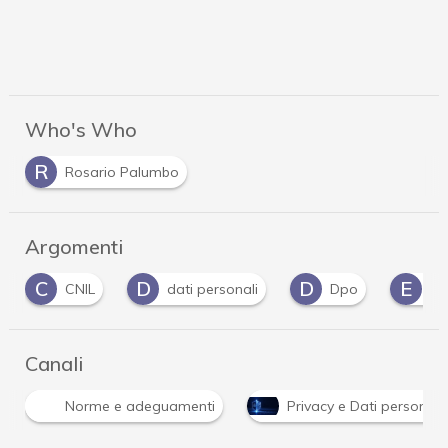
Who's Who
R
Rosario Palumbo
Argomenti
C
D
D
E
CNIL
dati personali
Dpo
E
Canali
Norme e adeguamenti
Privacy e Dati personali