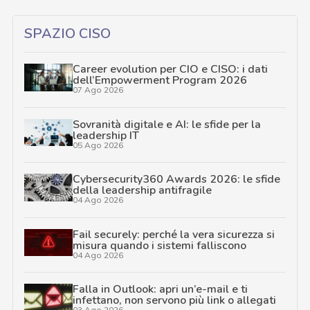
SPAZIO CISO
Career evolution per CIO e CISO: i dati
dell’Empowerment Program 2026
07 Ago 2026
Sovranità digitale e AI: le sfide per la
leadership IT
05 Ago 2026
Cybersecurity360 Awards 2026: le sfide
della leadership antifragile
04 Ago 2026
Fail securely: perché la vera sicurezza si
misura quando i sistemi falliscono
04 Ago 2026
Falla in Outlook: apri un’e-mail e ti
infettano, non servono più link o allegati
03 Ago 2026