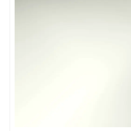
acy
Attacchi hacker e Malware: le ultime news in t