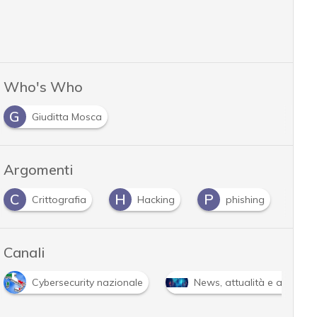
Who's Who
G
Giuditta Mosca
Argomenti
H
P
S
Hacking
phishing
spear phishing
Canali
News, attualità e analisi Cyber sicurezza e privacy