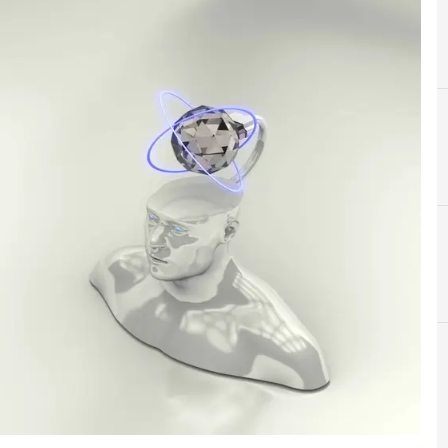
B
C
Big Data
Crittografia
empo reale e gli approfondimenti
Cybersecurity nazionale