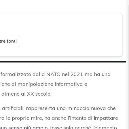
re fonti
 formalizzato dalla NATO nel 2021 ma
ha una
iche di manipolazione informativa e
 almeno al XX secolo.
ze artificiali, rappresenta una minaccia nuova che
tra le proprie mire, ha anche l’intento di
impattare
suo senso più ampio
, fosse solo perché l’elemento