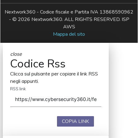
Nextwork360 - Codice fiscale e Partita IVA 13868590962
- © 2026 Nextwork360. ALL RIGHTS RESERVED. ISP
AWS
Mappa del sito
close
Codice Rss
Clicca sul pulsante per copiare il link RSS
negli appunti.
RSS link
COPIA LINK