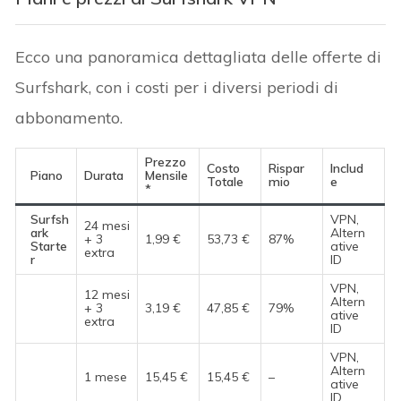
Ecco una panoramica dettagliata delle offerte di
Surfshark, con i costi per i diversi periodi di
abbonamento.
Prezzo
Costo
Rispar
Includ
Piano
Durata
Mensile
Totale
mio
e
*
Surfsh
VPN,
24 mesi
ark
Altern
+ 3
1,99 €
53,73 €
87%
Starte
ative
extra
r
ID
VPN,
12 mesi
Altern
+ 3
3,19 €
47,85 €
79%
ative
extra
ID
VPN,
Altern
1 mese
15,45 €
15,45 €
–
ative
ID