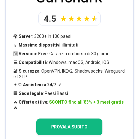
4.5
🌍
Server
: 3200+ in 100 paesi
📱
Massimo dispositivi
: illimitati
🆓
Versione Free
: Garanzia rimborso di 30 giorni
💻
Compatibilità
: Windows, macOS, Android, iOS
🔐
Sicurezza
: OpenVPN, IKEv2, Shadowsocks, Wireguard
e L2TP
👨‍💻
Assistenza 24/7
: ✔
🏢
Sede legale
: Paesi Bassi
🔥
Offerte attive
:
SCONTO fino all’83% + 3 mesi gratis
🔥
PROVALA SUBITO