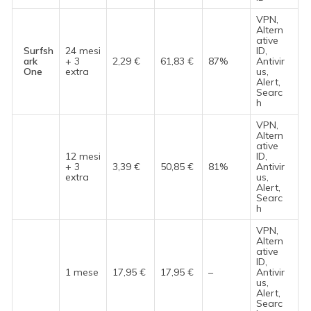
VPN,
Altern
ative
Surfsh
24 mesi
ID,
ark
+ 3
2,29 €
61,83 €
87%
Antivir
One
extra
us,
Alert,
Searc
h
VPN,
Altern
ative
12 mesi
ID,
+ 3
3,39 €
50,85 €
81%
Antivir
extra
us,
Alert,
Searc
h
VPN,
Altern
ative
ID,
1 mese
17,95 €
17,95 €
–
Antivir
us,
Alert,
Searc