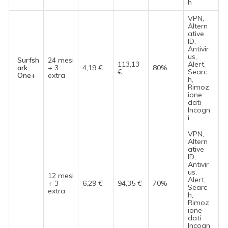
h
VPN,
Altern
ative
ID,
Antivir
us,
Surfsh
24 mesi
113,13
Alert,
ark
+ 3
4,19 €
80%
€
Searc
One+
extra
h,
Rimoz
ione
dati
Incogn
i
VPN,
Altern
ative
ID,
Antivir
us,
12 mesi
Alert,
+ 3
6,29 €
94,35 €
70%
Searc
extra
h,
Rimoz
ione
dati
Incogn