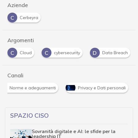
Aziende
C
Cerbeyra
Argomenti
C
D
D
cybersecurity
Data Breach
Data Prote
Canali
Norme e adeguamenti
Privacy e Dati personali
SPAZIO CISO
Sovranità digitale e AI: le sfide per la
leadership IT