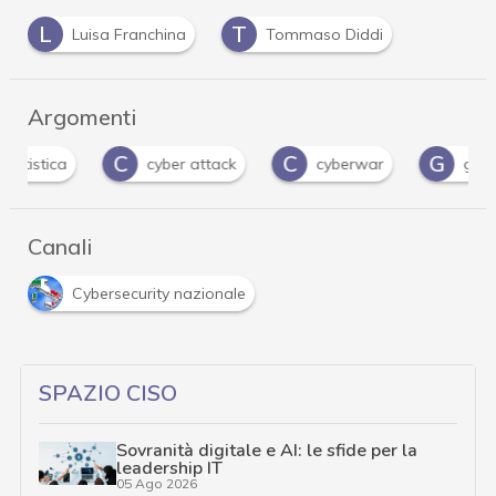
L
T
Luisa Franchina
Tommaso Diddi
Argomenti
C
C
G
cyber attack
cyberwar
guerra ibrida
Canali
Cybersecurity nazionale
SPAZIO CISO
Sovranità digitale e AI: le sfide per la
leadership IT
05 Ago 2026