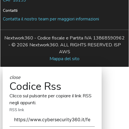
Contatti
Contatta il nostro team per maggiori informazioni
Nextwork360 - Codice fiscale e Partita IVA 13868590962
- © 2026 Nextwork360. ALL RIGHTS RESERVED. ISP
AWS
Mappa del sito
close
Codice Rss
Clicca sul pulsante per copiare il link RSS
negli appunti.
RSS link