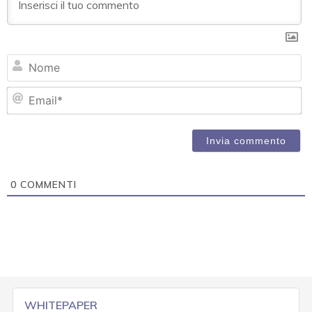
N
Em
0
COMMENTI
WHITEPAPER