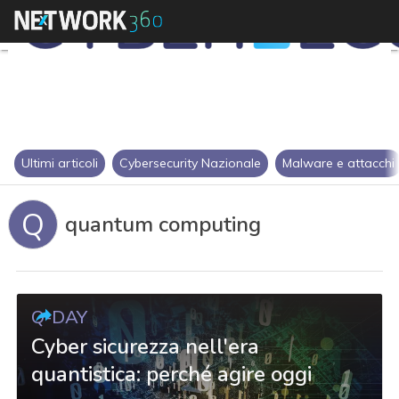
Ultimi articoli
Cybersecurity Nazionale
Malware e attacchi
Q
quantum computing
Q-DAY
Cyber sicurezza nell'era
quantistica: perché agire oggi