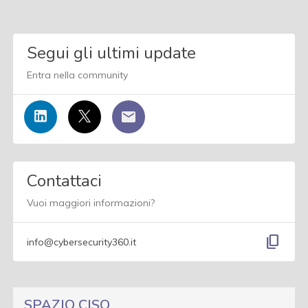
Segui gli ultimi update
Entra nella community
Contattaci
Vuoi maggiori informazioni?
content_copy
info@cybersecurity360.it
SPAZIO CISO