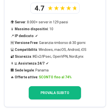
4.7
🌍
Server
: 8.000+ server in 129 paesi
📱
Massimo dispositivi
: 10
📍
IP dedicato
: ✔
🆓
Versione Free
: Garanzia rimborso di 30 giorni
💻
Compatibilità
: Windows, macOS, Android, iOS
🔐
Sicurezza
: IKEv2/IPsec, OpenVPN, NordLynx
👨‍💻
Assistenza 24/7
: ✔
🏢
Sede legale
: Panama
🔥
Offerte attive
:
SCONTO fino al 74%
PROVALA SUBITO