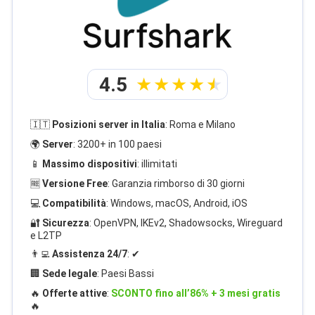
4.5
🇮🇹
Posizioni server in Italia
: Roma e Milano
🌍
Server
: 3200+ in 100 paesi
📱
Massimo dispositivi
: illimitati
🆓
Versione Free
: Garanzia rimborso di 30 giorni
💻
Compatibilità
: Windows, macOS, Android, iOS
🔐
Sicurezza
: OpenVPN, IKEv2, Shadowsocks, Wireguard
e L2TP
👨‍💻
Assistenza 24/7
: ✔
🏢
Sede legale
: Paesi Bassi
🔥
Offerte attive
:
SCONTO fino all’86% + 3 mesi gratis
🔥