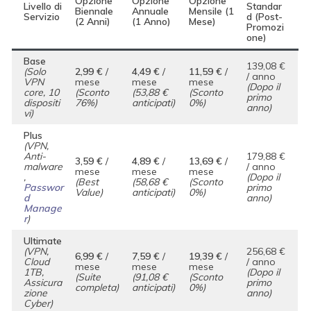
Opzione
Opzione
Opzione
Livello di
Standar
Biennale
Annuale
Mensile (1
Servizio
d (Post-
(2 Anni)
(1 Anno)
Mese)
Promozi
one)
Base
139,08 €
(Solo
2,99 €
/
4,49 €
/
11,59 €
/
/ anno
VPN
mese
mese
mese
(Dopo il
core, 10
(Sconto
(53,88 €
(Sconto
primo
dispositi
76%)
anticipati)
0%)
anno)
vi)
Plus
(VPN,
Anti-
179,88 €
3,59 €
/
4,89 €
/
13,69 €
/
malware
/ anno
mese
mese
mese
,
(Dopo il
(Best
(58,68 €
(Sconto
Passwor
primo
Value)
anticipati)
0%)
d
anno)
Manage
r
)
Ultimate
(VPN,
256,68 €
6,99 €
/
7,59 €
/
19,39 €
/
Cloud
/ anno
mese
mese
mese
1TB,
(Dopo il
(Suite
(91,08 €
(Sconto
Assicura
primo
completa)
anticipati)
0%)
zione
anno)
Cyber)