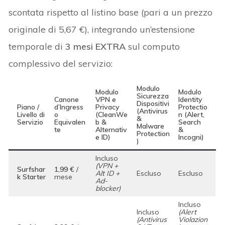
scontata rispetto al listino base (pari a un prezzo
originale di 5,67 €), integrando un’estensione
temporale di
3 mesi EXTRA
sul computo
complessivo del servizio:
Modulo
Modulo
Modulo
Sicurezza
Canone
VPN e
Identity
Dispositivi
Piano /
d’Ingress
Privacy
Protectio
(Antivirus
Livello di
o
(CleanWe
n (Alert,
&
Servizio
Equivalen
b &
Search
Malware
te
Alternativ
&
Protection
e ID)
Incogni)
)
Incluso
(VPN +
Surfshar
1,99 €
/
Alt ID +
Escluso
Escluso
k Starter
mese
Ad-
blocker)
Incluso
Incluso
(Alert
(Antivirus
Violazion