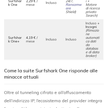
Surfshar
2,29 €
/
24/7,
i +
Incluso
k One
mese
Ransomw
Motore
are
di ricerca
Shield)
privato
Search)
Incluso +
Incogni
(Rimozio
ne
Surfshar
4,19 €
/
automati
Incluso
Incluso
k One+
mese
ca dati
da
databas
e di data
broker)
Come la suite Surfshark One risponde alle
minacce attuali
Oltre al tunneling cifrato e all’offuscamento
dell’indirizzo IP, l’ecosistema del provider integra