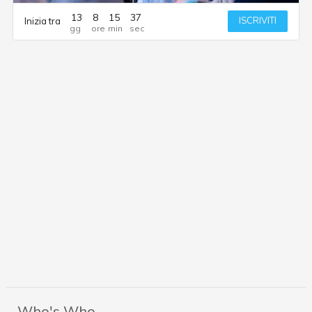
13
8
15
37
ISCRIVITI
Inizia tra
Who's Who