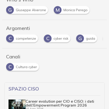
G
M
Giuseppe Alverone
Monica Perego
Argomenti
C
C
G
S
competenze
cyber risk
guida
Canali
C
Cultura cyber
SPAZIO CISO
Career evolution per CIO e CISO: i dati
dell’Empowerment Program 2026
07 Ago 2026