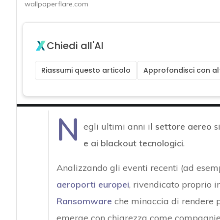
wallpaperflare.com
Chiedi all'AI
Riassumi questo articolo
Approfondisci con alt
N
egli ultimi anni il
settore aereo
si
e ai blackout tecnologici
.
Analizzando gli eventi recenti (ad esemp
aeroporti europei
, rivendicato proprio 
Ransomware
che minaccia di rendere pu
emerge con chiarezza come compagnie aer