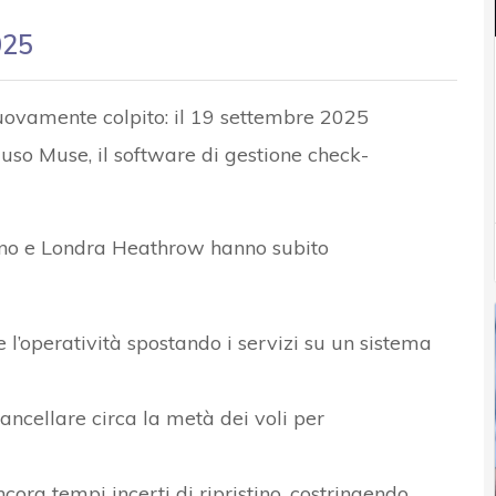
025
nuovamente colpito: il 19 settembre 2025
uso Muse, il software di gestione check-
blino e Londra Heathrow hanno subito
 l’operatività spostando i servizi su un sistema
ncellare circa la metà dei voli per
ncora tempi incerti di ripristino, costringendo