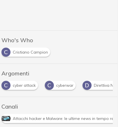
Who's Who
C
Cristiano Campion
Argomenti
C
C
D
cyber attack
cyberwar
Direttiva NIS 2
Canali
Attacchi hacker e Malware: le ultime news in tempo reale e g