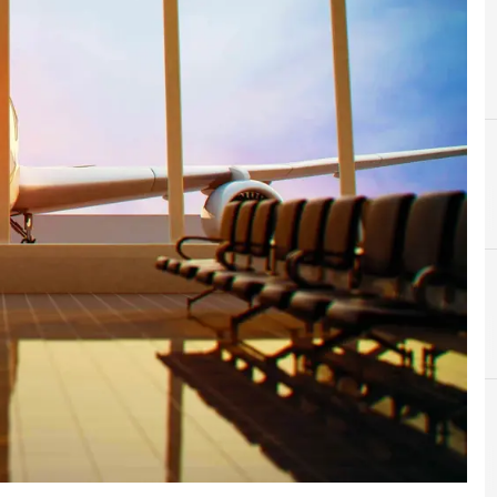
A
attacchi