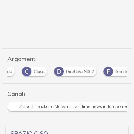
Argomenti
C
D
F
I
Clusit
Direttiva NIS 2
fornitori
Canali
Attacchi hacker e Malware: le ultime news in tempo reale 
SPAZIO CISO