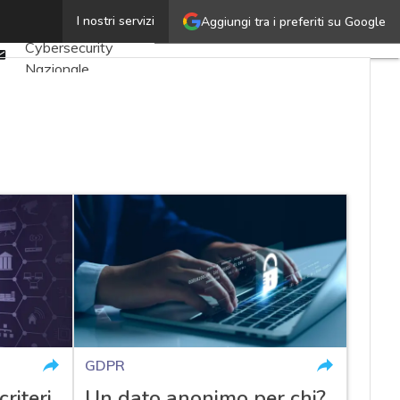
Twitter
I nostri servizi
Aggiungi tra i preferiti su Google
Ultimi articoli
Linkedin
Cybersecurity
Email
Nazionale
Malware e attacchi
Norme e
adeguamenti
Soluzioni aziendali
Cultura cyber
News, attualità e
analisi Cyber
sicurezza e privacy
Corsi cybersecurity
Chi siamo
GDPR
criteri
Un dato anonimo per chi?