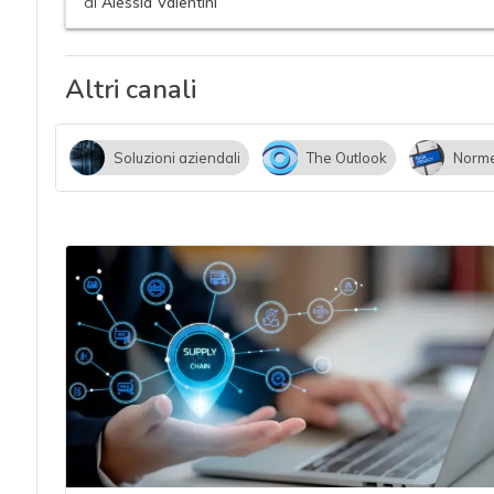
acy
di
Alessia Valentini
Altri canali
Soluzioni aziendali
The Outlook
Norme