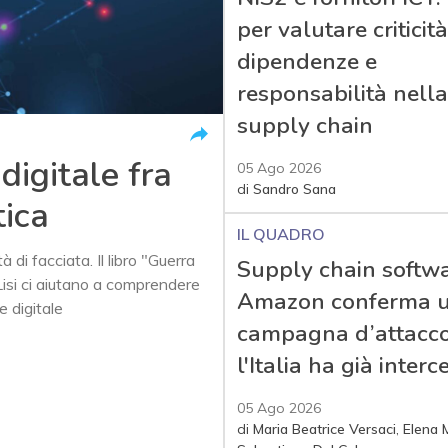
per valutare criticità
dipendenze e
responsabilità nella
supply chain
digitale fra
05 Ago 2026
di
Sandro Sana
tica
IL QUADRO
di facciata. Il libro "Guerra
Supply chain softwa
isi ci aiutano a comprendere
Amazon conferma 
e digitale
campagna d’attacco
l'Italia ha già interc
05 Ago 2026
di
Maria Beatrice Versaci
,
Elena M