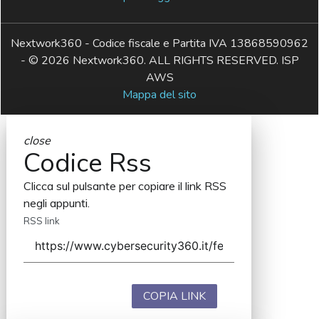
Nextwork360 - Codice fiscale e Partita IVA 13868590962
- © 2026 Nextwork360. ALL RIGHTS RESERVED. ISP
AWS
Mappa del sito
close
Codice Rss
Clicca sul pulsante per copiare il link RSS
negli appunti.
RSS link
COPIA LINK