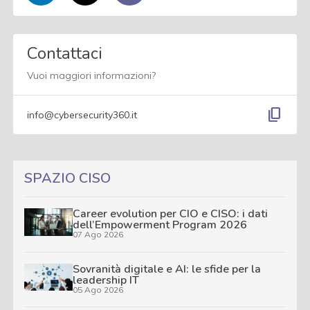
Contattaci
Vuoi maggiori informazioni?
content_copy
info@cybersecurity360.it
SPAZIO CISO
Career evolution per CIO e CISO: i dati
dell’Empowerment Program 2026
07 Ago 2026
Sovranità digitale e AI: le sfide per la
leadership IT
05 Ago 2026