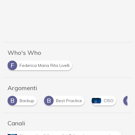
Who's Who
F
Federica Maria Rita Livelli
Argomenti
B
B
C
Backup
Best Practice
CISO
Canali