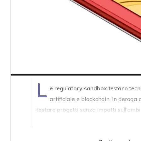
L
e
regulatory sandbox
testano tecn
artificiale e blockchain, in deroga
testare progetti senza impatti sull’ambi