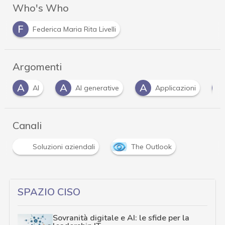
Who's Who
F
Federica Maria Rita Livelli
Argomenti
A
A
A
C
AI
AI generative
Applicazioni
Canali
Soluzioni aziendali
The Outlook
SPAZIO CISO
Sovranità digitale e AI: le sfide per la