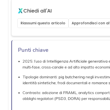
Chiedi all'AI
Riassumi questo articolo
Approfondisci con alt
Punti chiave
2025: l’uso di
Intelligenza Artificiale generativa
multi‑fase, cross‑canale e ad alto impatto econom
Tipologie dominanti:
pig butchering
negli investime
identità sintetiche
, frodi documentali e
romance 
Contrasto: adozione di
FRAML
, analytics compor
obblighi regolatori (
PSD3
,
DORA
) per responsabil