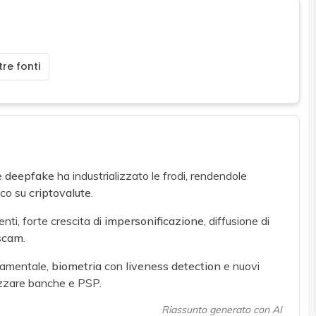
re fonti
e
deepfake
ha industrializzato le frodi, rendendole
ico su
criptovalute
.
nti, forte crescita di
impersonificazione
, diffusione di
scam
.
tamentale,
biometria
con
liveness detection
e nuovi
izzare banche e PSP.
Riassunto generato con AI