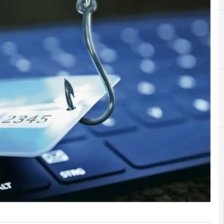
A
AI
Cybersecurity nazionale