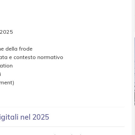
l 2025
ne della frode
zata e contesto normativo
lation
i
nment)
igitali nel 2025