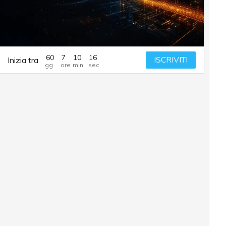
60
7
10
15
ISCRIVITI
Inizia tra