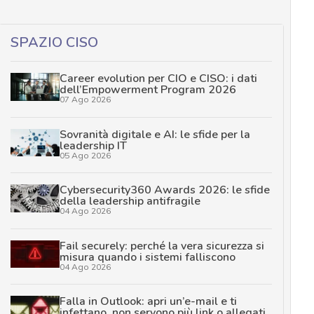
SPAZIO CISO
Career evolution per CIO e CISO: i dati
dell’Empowerment Program 2026
07 Ago 2026
Sovranità digitale e AI: le sfide per la
leadership IT
05 Ago 2026
Cybersecurity360 Awards 2026: le sfide
della leadership antifragile
04 Ago 2026
Fail securely: perché la vera sicurezza si
misura quando i sistemi falliscono
04 Ago 2026
Falla in Outlook: apri un’e-mail e ti
infettano, non servono più link o allegati