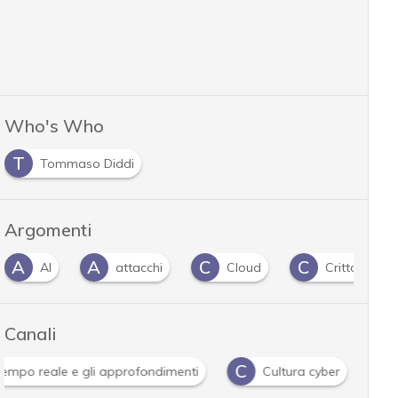
Who's Who
T
Tommaso Diddi
Argomenti
A
A
C
C
AI
attacchi
Cloud
Crittografia
Canali
C
ews in tempo reale e gli approfondimenti
Cultura cyber