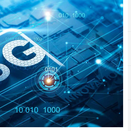
5
5G
Attacchi hacker e Malware: le ultime n