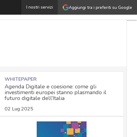
eti terrestri e satellitari: l’integrazione con il 5G intro
I nostri servizi
Aggiungi tra i preferiti su Google
WHITEPAPER
Agenda Digitale e coesione: come gli
investimenti europei stanno plasmando il
futuro digitale dell’Italia
02 Lug 2025