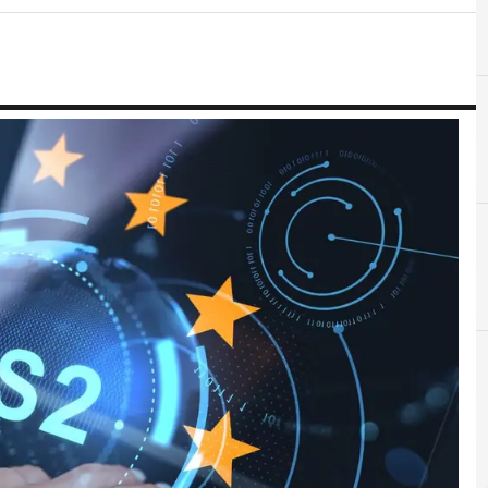
A
D
Accountability
Direttiva NIS 2