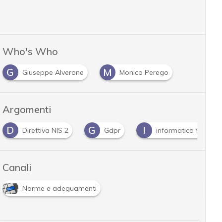
Who's Who
G
M
Giuseppe Alverone
Monica Perego
Argomenti
G
I
N
N
Gdpr
informatica forense
NIS
Canali
Norme e adeguamenti