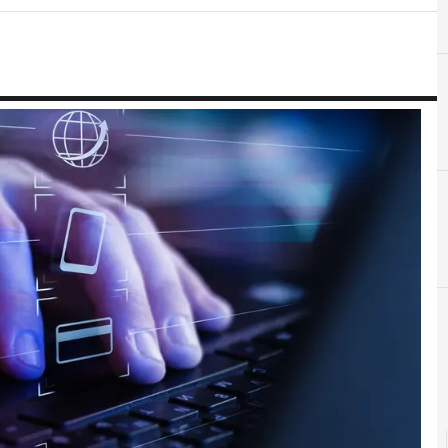
C
D
CSIRT
dati personali