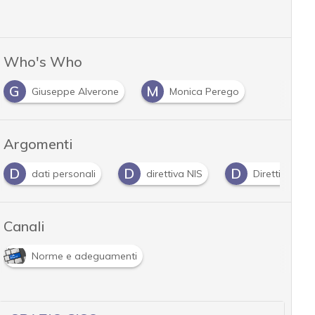
Who's Who
G
M
Giuseppe Alverone
Monica Perego
Argomenti
D
D
D
G
direttiva NIS
Direttiva NIS 2
Dpo
Canali
Norme e adeguamenti