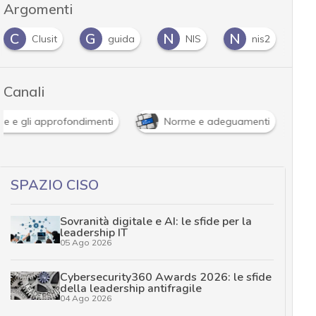
Argomenti
C
G
N
N
N
Clusit
guida
NIS
nis2
Canali
le e gli approfondimenti
Norme e adeguamenti
SPAZIO CISO
Sovranità digitale e AI: le sfide per la
leadership IT
05 Ago 2026
Cybersecurity360 Awards 2026: le sfide
della leadership antifragile
04 Ago 2026