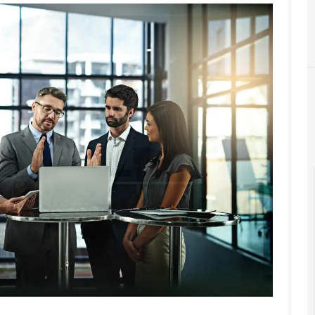
A
ACN
Attacchi hacker e Malware: le ultime news in tempo rea