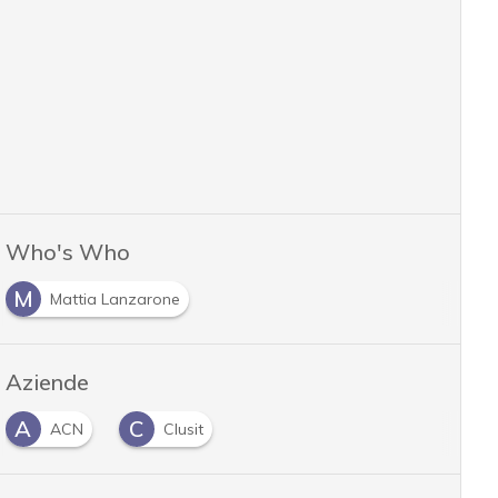
Who's Who
M
Mattia Lanzarone
Aziende
A
C
ACN
Clusit