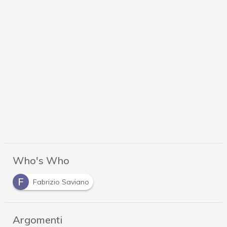
Who's Who
F
Fabrizio Saviano
Argomenti