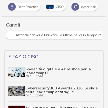
B
C
D
Best Practice
CISO
cyber risk
Canali
Attacchi hacker e Malware: le ultime news in tempo reale 
SPAZIO CISO
Sovranità digitale e AI: le sfide per la
leadership IT
05 Ago 2026
Cybersecurity360 Awards 2026: le sfide
della leadership antifragile
04 Ago 2026
Fail securely: perché la vera sicurezza si