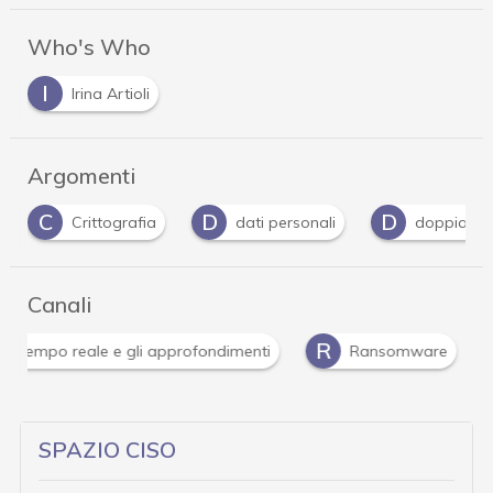
Who's Who
I
Irina Artioli
Argomenti
C
D
D
Crittografia
dati personali
doppia es
Canali
R
 in tempo reale e gli approfondimenti
Ransomware
SPAZIO CISO