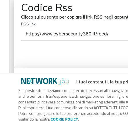
Codice Rss
Clicca sul pulsante per copiare il link RSS negli appunt
RSS link
Codice Rss
I tuoi contenuti, la tua pr
Clicca sul pulsante per copiare il link RSS negli appunt
Su questo sito utilizziamo cookie tecnici necessari alla navigazion
anche per fornirti un’esperienza di navigazione sempre migliore, p
RSS link
consentirti di ricevere comunicazioni di marketing aderenti alle tu
Puoi esprimere il tuo consenso cliccando su ACCETTA TUTTI I COO
Potrai sempre gestire le tue preferenze accedendo al nostro COO
visitando la nostra
COOKIE POLICY
.