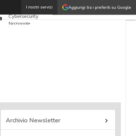
Twitter
I nostri servizi
Aggiungi tra i preferiti su Google
Ultimi articoli
Linkedin
Cybersecurity
Email
Nazionale
Malware e attacchi
Norme e
adeguamenti
Soluzioni aziendali
Cultura cyber
News, attualità e
analisi Cyber
sicurezza e privacy
Corsi cybersecurity
Chi siamo
Archivio Newsletter