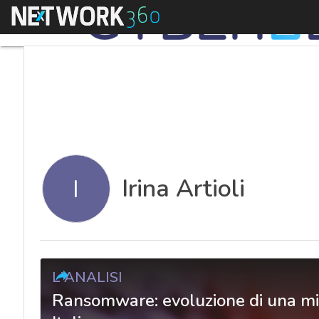
Menu
Irina Artioli
I
L'ANALISI
Ransomware: evoluzione di una min