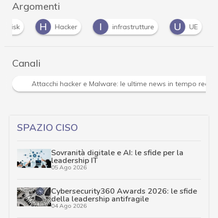
Argomenti
H
I
U
er risk
Hacker
infrastrutture
UE
Canali
Attacchi hacker e Malware: le ultime news in tempo reale 
SPAZIO CISO
Sovranità digitale e AI: le sfide per la
leadership IT
05 Ago 2026
Cybersecurity360 Awards 2026: le sfide
della leadership antifragile
04 Ago 2026