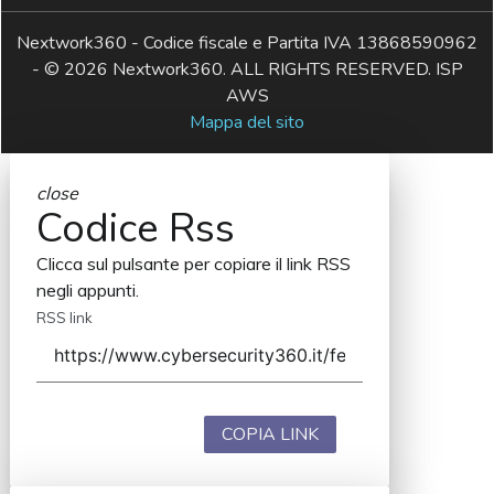
Nextwork360 - Codice fiscale e Partita IVA 13868590962
- © 2026 Nextwork360. ALL RIGHTS RESERVED. ISP
AWS
Mappa del sito
close
Codice Rss
Clicca sul pulsante per copiare il link RSS
negli appunti.
RSS link
COPIA LINK