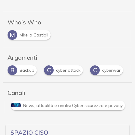
Who's Who
M
Mirella Castigli
Argomenti
B
C
C
Backup
cyber attack
cyberwar
Canali
i
News, attualità e analisi Cyber sicurezza e privacy
SPAZIO CISO