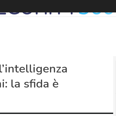
I
l’intelligenza
i: la sfida è