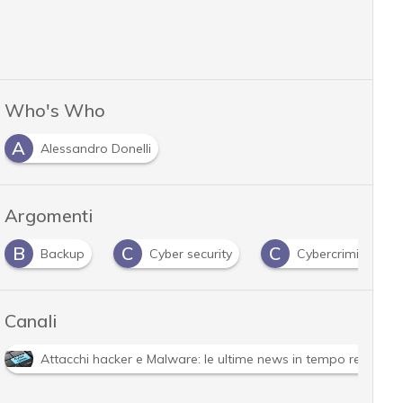
Who's Who
A
Alessandro Donelli
Argomenti
B
C
C
Backup
Cyber security
Cybercriminali
Canali
Attacchi hacker e Malware: le ultime news in tempo reale e g