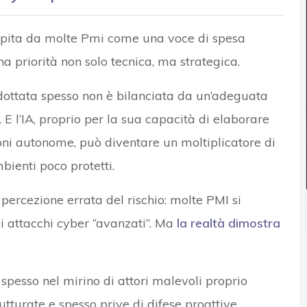
rcepita da molte Pmi come una voce di spesa
a priorità non solo tecnica, ma strategica.
 adottata spesso non è bilanciata da un’adeguata
E l’IA, proprio per la sua capacità di elaborare
oni autonome, può diventare un moltiplicatore di
bienti poco protetti.
percezione errata del rischio: molte PMI si
i attacchi cyber “avanzati”. Ma
la realtà dimostra
spesso nel mirino di attori malevoli proprio
tturate e spesso prive di difese proattive.