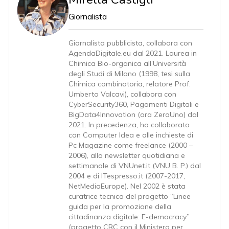
Giornalista
Giornalista pubblicista, collabora con
AgendaDigitale.eu dal 2021. Laurea in
Chimica Bio-organica all’Università
degli Studi di Milano (1998, tesi sulla
Chimica combinatoria, relatore Prof.
Umberto Valcavi), collabora con
CyberSecurity360, Pagamenti Digitali e
BigData4Innovation (ora ZeroUno) dal
2021. In precedenza, ha collaborato
con Computer Idea e alle inchieste di
Pc Magazine come freelance (2000 –
2006), alla newsletter quotidiana e
settimanale di VNUnet.it (VNU B. P.) dal
2004 e di ITespresso.it (2007-2017,
NetMediaEurope). Nel 2002 è stata
curatrice tecnica del progetto “Linee
guida per la promozione della
cittadinanza digitale: E-democracy”
(progetto CRC con il Ministero per