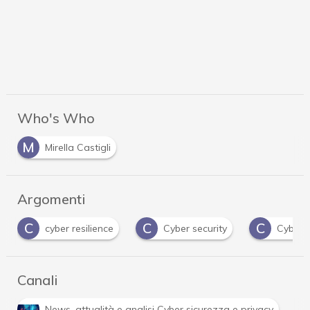
Who's Who
M
Mirella Castigli
Argomenti
C
C
H
Cyber security
Cybercriminali
Hacker
…
Canali
R
tà e analisi Cyber sicurezza e privacy
Ransomware