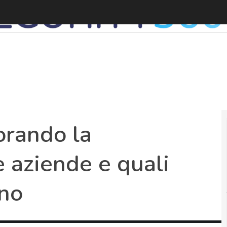
C
orando la
e aziende e quali
ano