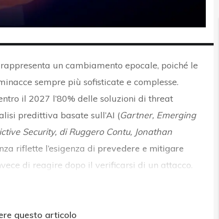
rappresenta un cambiamento epocale, poiché le
 minacce sempre più sofisticate e complesse.
ntro il 2027 l’80% delle soluzioni di threat
lisi predittiva basate sull’AI (
Gartner, Emerging
tive Security
, di Ruggero Contu, Jonathan
za riflette l’esigenza di
prevedere e mitigare
invece di reagire dopo il verificarsi di un attacco.
ere questo articolo