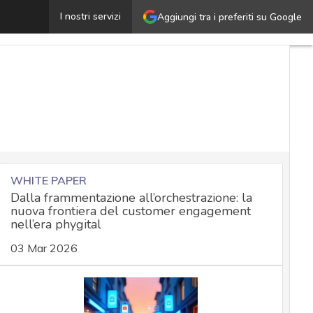
ome l’AI sta migliorando la cybersecurity per le aziende
I nostri servizi
Aggiungi tra i preferiti su Google
WHITE PAPER
Dalla frammentazione all’orchestrazione: la
nuova frontiera del customer engagement
nell’era phygital
03 Mar 2026