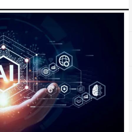
C
CrowdStrike
A
AI