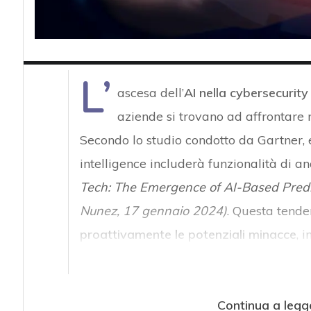
L’
ascesa dell’
AI nella cybersecurity
aziende si trovano ad affrontare
Secondo lo studio condotto da Gartner, e
intelligence includerà funzionalità di ana
Tech: The Emergence of AI-Based Predic
Nunez, 17 gennaio 2024)
. Questa tenden
proattivamente le potenziali minacce
, 
Continua a legg