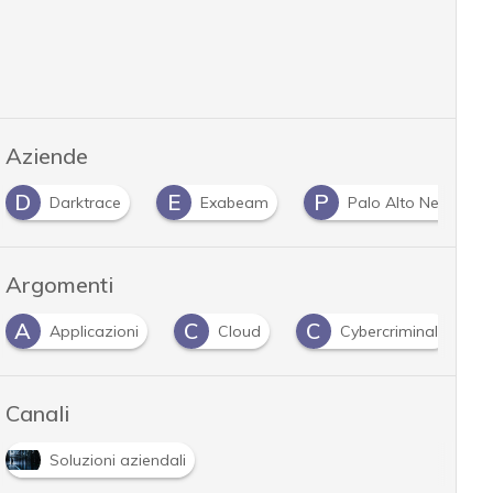
Aziende
D
E
P
Darktrace
Exabeam
Palo Alto Networks
Argomenti
A
C
C
D
Applicazioni
Cloud
Cybercriminali
Canali
Soluzioni aziendali