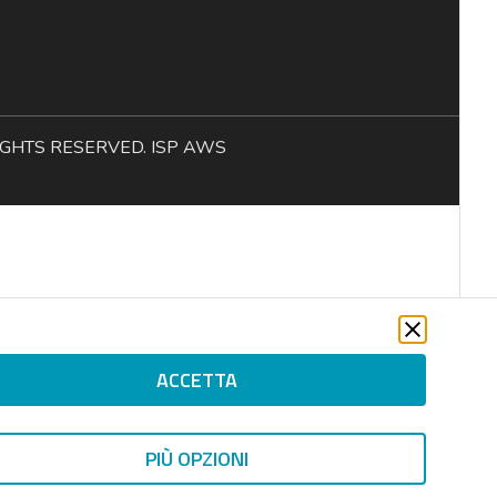
L RIGHTS RESERVED. ISP AWS
ACCETTA
PIÙ OPZIONI