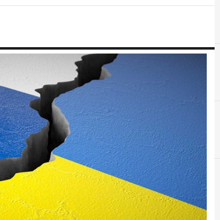
A
APT