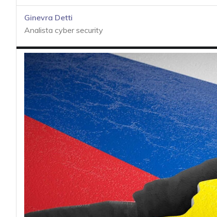
acy
Ginevra Detti
Analista cyber security