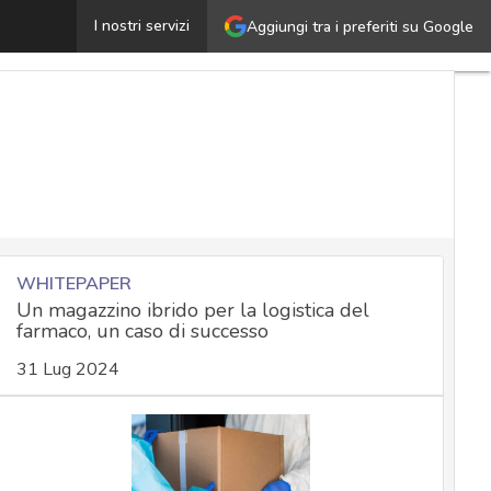
yber spionaggio, Russia contro aziende di logistica e te
I nostri servizi
Aggiungi tra i preferiti su Google
WHITEPAPER
Un magazzino ibrido per la logistica del
farmaco, un caso di successo
31 Lug 2024