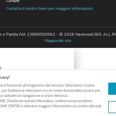
Contatti
Contatta il nostro team per maggiori informazioni
ale e Partita IVA 13868590962 - © 2026 Nextwork360. AL
Mappa del sito
i.
ivacy!
e e funzionali all’erogazione del servizio. Utilizziamo i cookie
er facilitare le interazioni con le nostre funzionalità social e per
e abitudini di navigazione e ai tuoi interessi.
KIE. Chiudendo questa informativa, continui senza accettare.
COPIA LINK
KIE CENTER e ottenere maggiori informazioni sui cookie utilizzati,