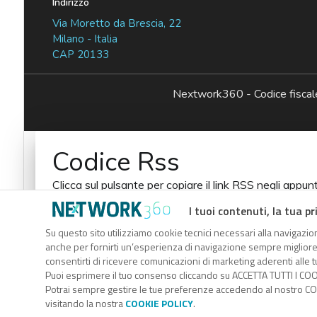
Indirizzo
Via Moretto da Brescia, 22
Milano - Italia
CAP 20133
Nextwork360 - Codice fisc
Codice Rss
Clicca sul pulsante per copiare il link RSS negli appunt
RSS link
I tuoi contenuti, la tua pr
Su questo sito utilizziamo cookie tecnici necessari alla navigazion
anche per fornirti un’esperienza di navigazione sempre migliore, p
consentirti di ricevere comunicazioni di marketing aderenti alle tu
Puoi esprimere il tuo consenso cliccando su ACCETTA TUTTI I COO
Potrai sempre gestire le tue preferenze accedendo al nostro COO
visitando la nostra
COOKIE POLICY
.