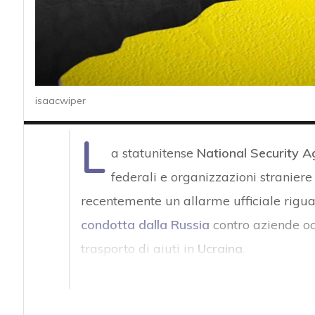
isaacwiper
L
a statunitense
National Security A
federali e organizzazioni straniere 
recentemente un allarme ufficiale rig
condotta dalla Russia
contro aziende occ
trasporto di aiuti in
Ucraina
.