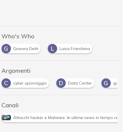
Who's Who
G
L
Ginevra Detti
Luisa Franchina
Argomenti
C
D
G
cyber spionaggio
Data Center
guerra ib
Canali
Attacchi hacker e Malware: le ultime news in tempo reale e g