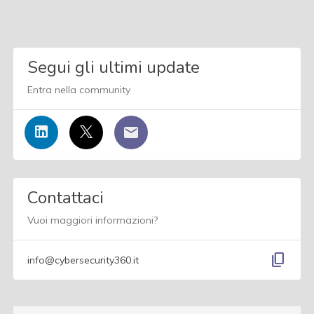
Segui gli ultimi update
Entra nella community
Contattaci
Vuoi maggiori informazioni?
content_copy
info@cybersecurity360.it