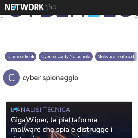
Ultimi articoli
Cybersecurity Nazionale
Malware e attacchi
C
cyber spionaggio
L'ANALISI TECNICA
GigaWiper, la piattaforma
malware che spia e distrugge i