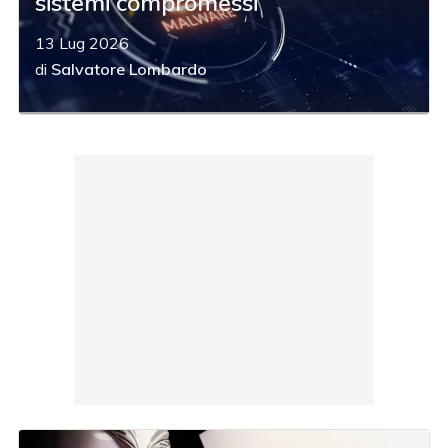
sistemi compromessi
13 Lug 2026
di
Salvatore Lombardo
acy