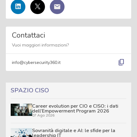
Contattaci
Vuoi maggiori informazioni?
content_copy
info@cybersecurity360.it
SPAZIO CISO
Career evolution per CIO e CISO: i dati
dell’Empowerment Program 2026
07 Ago 2026
Sovranità digitale e AI: le sfide per la
leadership IT