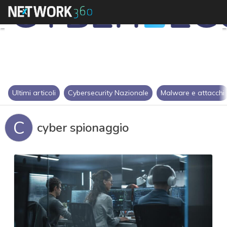
Ultimi articoli
Cybersecurity Nazionale
Malware e attacchi
C
cyber spionaggio