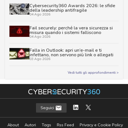
Cybersecurity360 Awards 2026: le sfide
della leadership antifragile
04 Ago 2026
Fail securely: perché la vera sicurezza si
misura quando i sistemi falliscono
04 Ago 2026
Falla in Outlook: apri un’e-mail e ti
infettano, non servono più link o allegati
03 Ago 2026
Vedi tutti gli approfondimenti >
Seguici
About
Autori
Tags
Rss Feed
Privacy e Cookie Policy