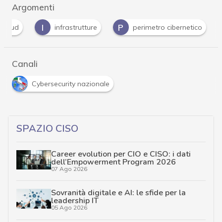
Argomenti
I
P
Cloud
infrastrutture
perimetro cibernetico
Canali
Cybersecurity nazionale
SPAZIO CISO
Career evolution per CIO e CISO: i dati
dell’Empowerment Program 2026
07 Ago 2026
Sovranità digitale e AI: le sfide per la
leadership IT
05 Ago 2026