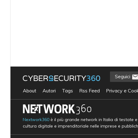
Seguici
About
Autori
Tags
Rss Feed
Privacy e Cook
Nextwork360
è il più grande network in Italia di testate 
cultura digitale e imprenditoriale nelle imprese e pubblic