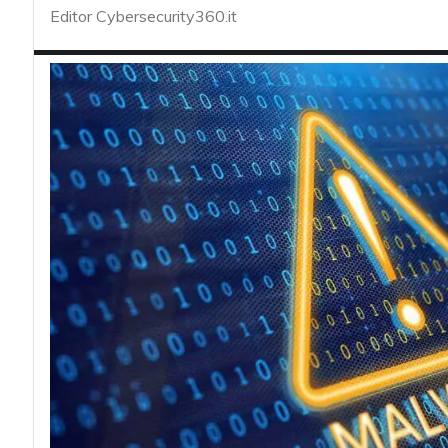
acy
Editor Cybersecurity360.it
Attacchi hacke