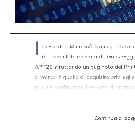
I
ricercatori Microsoft hanno portato a
documentato e chiamato
GooseEgg
APT28
sfruttando un bug noto del Pri
criminali è quello di
acquisire privilegi e
in cui è configurato il servizio di stamp
Continua a legg