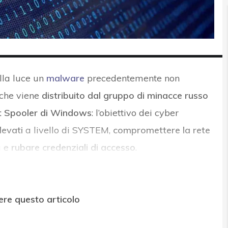
lla luce un
malware
precedentemente non
che viene
distribuito dal gruppo di minacce russo
nt Spooler di Windows
: l’obiettivo dei cyber
levati
a livello di SYSTEM,
compromettere la rete
a e
rubare credenziali di accesso
.
ere questo articolo