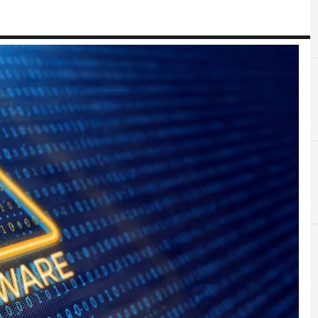
A
Advanced Persistent Threat
r e Malware: le ultime news in tempo reale e gli approfondimenti