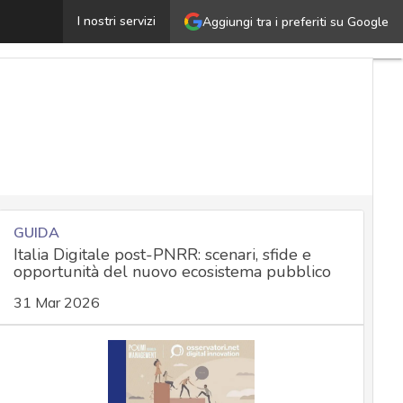
GooseEgg, il malware dei filorussi di APT28 che ruba c
I nostri servizi
Aggiungi tra i preferiti su Google
GUIDA
Italia Digitale post-PNRR: scenari, sfide e
opportunità del nuovo ecosistema pubblico
31 Mar 2026