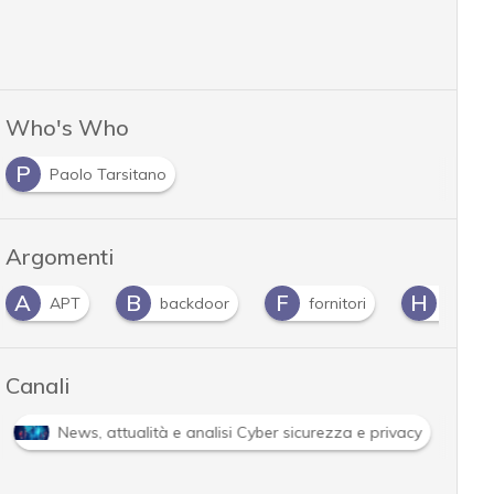
Who's Who
P
Paolo Tarsitano
Argomenti
A
B
F
H
APT
backdoor
fornitori
Hacke
Canali
News, attualità e analisi Cyber sicurezza e privacy