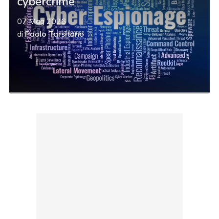
cybercrime
07 Mag 2026
di
Paolo Tarsitano
acy