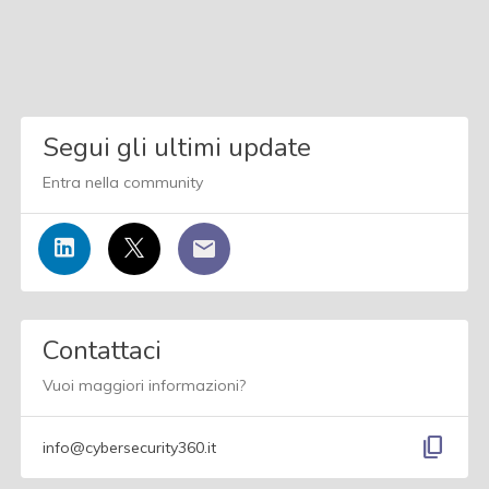
Segui gli ultimi update
Entra nella community
Contattaci
Vuoi maggiori informazioni?
content_copy
info@cybersecurity360.it