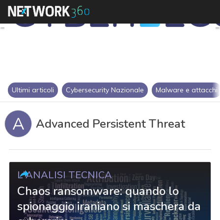
Ultimi articoli
Cybersecurity Nazionale
Malware e attacchi
A
Advanced Persistent Threat
L'ANALISI TECNICA
Chaos ransomware: quando lo
spionaggio iraniano si maschera da