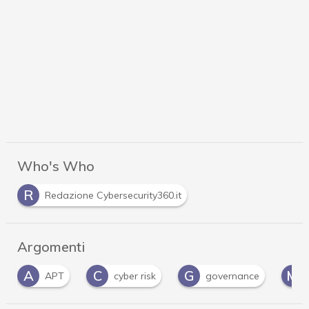
Who's Who
R
Redazione Cybersecurity360.it
Argomenti
A
C
G
M
APT
cyber risk
governance