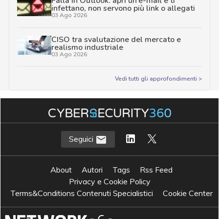
Falla in Outlook: apri un’e-mail e ti
infettano, non servono più link o allegati
03 Ago 2026
CISO tra svalutazione del mercato e
realismo industriale
03 Ago 2026
Vedi tutti gli approfondimenti >
Seguici
About
Autori
Tags
Rss Feed
Privacy e Cookie Policy
Terms&Conditions Contenuti Specialistici
Cookie Center