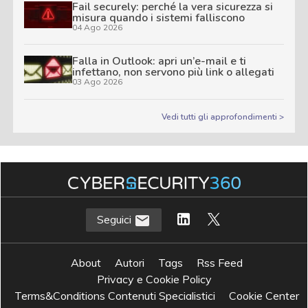
Fail securely: perché la vera sicurezza si
misura quando i sistemi falliscono
04 Ago 2026
Falla in Outlook: apri un’e-mail e ti
infettano, non servono più link o allegati
03 Ago 2026
Vedi tutti gli approfondimenti >
Seguici
About
Autori
Tags
Rss Feed
Privacy e Cookie Policy
Terms&Conditions Contenuti Specialistici
Cookie Center