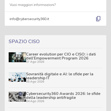
Vuoi maggiori informazioni?
content_copy
info@cybersecurity360.it
SPAZIO CISO
Career evolution per CIO e CISO: i dati
dell’Empowerment Program 2026
07 Ago 2026
Sovranità digitale e AI: le sfide per la
leadership IT
05 Ago 2026
Cybersecurity360 Awards 2026: le sfide
della leadership antifragile
04 Ago 2026