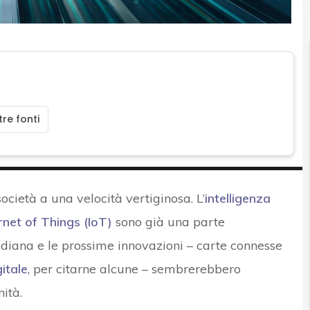
re fonti
società a una velocità vertiginosa. L’
intelligenza
rnet of Things (IoT)
sono già una parte
idiana e le prossime innovazioni – carte connesse
itale
, per citarne alcune – sembrerebbero
ità.