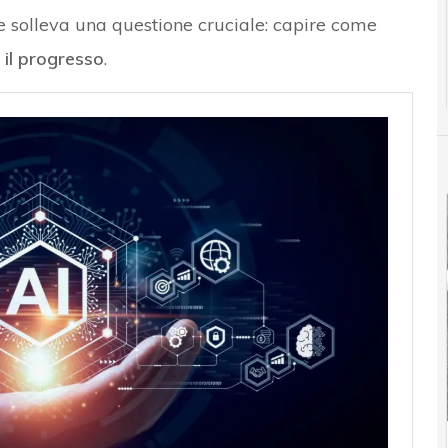
 solleva una questione cruciale: capire come
 il progresso
.