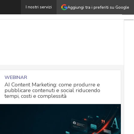
yber security e innovazione: l’equilibrio è possibile
I nostri servizi
Aggiungi tra i preferiti su Google
Ultimi
artico
Cyber
Nazio
Malw
e
attac
Norm
adeg
WEBINAR
AI Content Marketing: come produrre e
pubblicare contenuti e social riducendo
Soluz
tempi, costi e complessità
azien
Cultu
cyber
News
attual