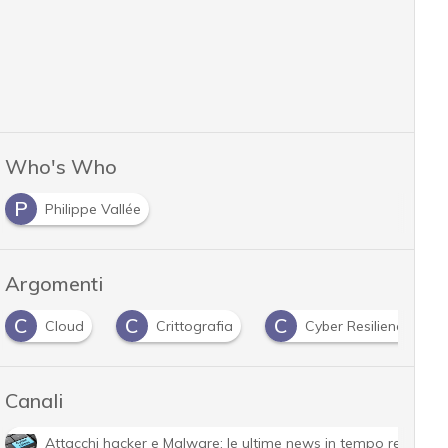
Who's Who
P
Philippe Vallée
Argomenti
C
C
C
Cloud
Crittografia
Cyber Resilience Act
Canali
Attacchi hacker e Malware: le ultime news in tempo reale e g